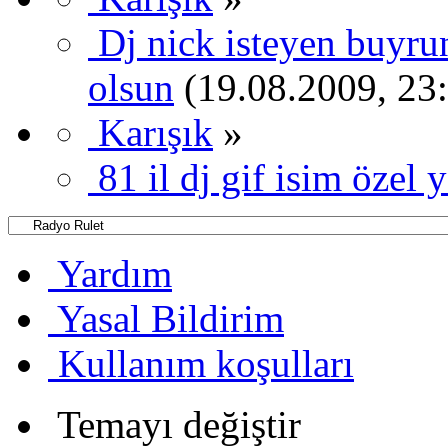
Dj nick isteyen buyrun
olsun
(19.08.2009, 23
Karışık
»
81 il dj gif isim özel 
Yardım
Yasal Bildirim
Kullanım koşulları
Temayı değiştir