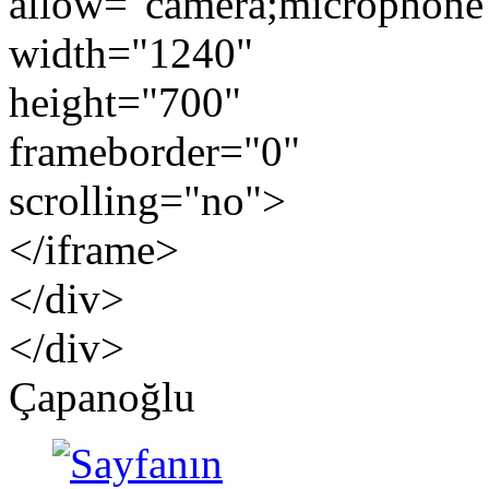
allow="camera;microphone
width="1240"
height="700"
frameborder="0"
scrolling="no">
</iframe>
</div>
</div>
Çapanoğlu