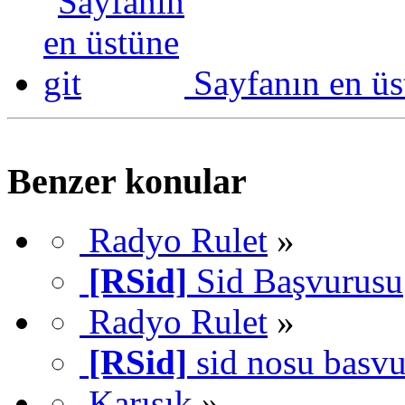
Sayfanın en üs
Benzer konular
Radyo Rulet
»
[RSid]
Sid Başvurusu
Radyo Rulet
»
[RSid]
sid nosu basv
Karışık
»