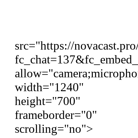
src="https://novacast.pro
fc_chat=137&fc_embed_
allow="camera;micropho
width="1240"
height="700"
frameborder="0"
scrolling="no">