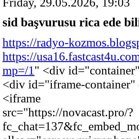
Friday, 29.05.2026, 19:03
sid başvurusu rica ede bi
https://radyo-kozmos.blogs
https://usa16.fastcast4u.c
mp=/1
" <div id="container
<div id="iframe-container" 
<iframe
src="https://novacast.pro/?
fc_chat=137&fc_embed_mo