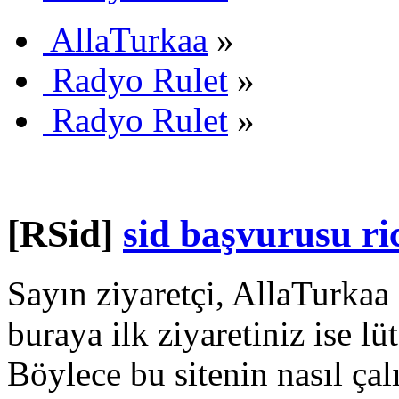
AllaTurkaa
»
Radyo Rulet
»
Radyo Rulet
»
[RSid]
sid başvurusu ri
Sayın ziyaretçi, AllaTurkaa 
buraya ilk ziyaretiniz ise lü
Böylece bu sitenin nasıl çal