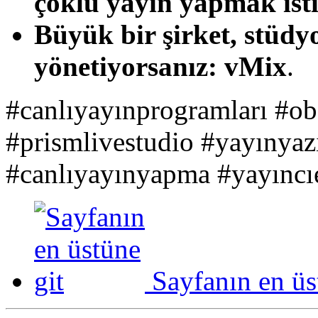
çoklu yayın yapmak isti
Büyük bir şirket, stüdyo
yönetiyorsanız:
vMix
.
#canlıyayınprogramları #ob
#prismlivestudio #yayınyazı
#canlıyayınyapma #yayıncı
Sayfanın en üs