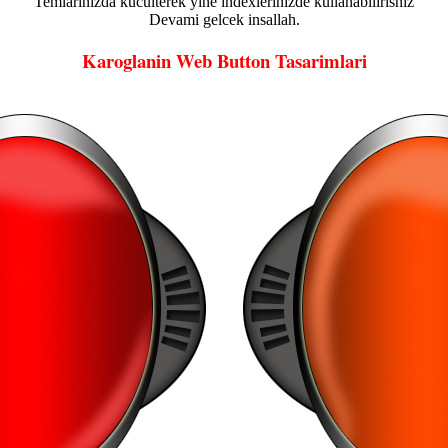
Temlarinizda kücülterek yine indexlerinizde kullanabilirisniz
Devami gelcek insallah.
Karoglanin Web Button Tasarimlari