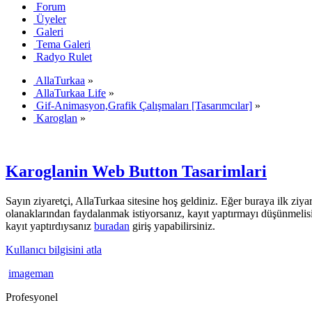
Forum
Üyeler
Galeri
Tema Galeri
Radyo Rulet
AllaTurkaa
»
AllaTurkaa Life
»
Gif-Animasyon,Grafik Çalışmaları [Tasarımcılar]
»
Karoglan
»
Karoglanin Web Button Tasarimlari
Sayın ziyaretçi, AllaTurkaa sitesine hoş geldiniz. Eğer buraya ilk ziyar
olanaklarından faydalanmak istiyorsanız, kayıt yaptırmayı düşünmelis
kayıt yaptırdıysanız
buradan
giriş yapabilirsiniz.
Kullanıcı bilgisini atla
imageman
Profesyonel