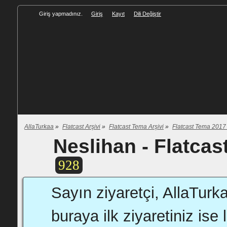
Giriş yapmadınız.
Giriş
Kayıt
Dili Değiştir
AllaTurkaa
»
Flatcast Arşivi
»
Flatcast Tema Arşivi
»
Flatcast Tema 2017
Neslihan - Flatca
928
Sayın ziyaretçi, AllaTurk
buraya ilk ziyaretiniz ise 