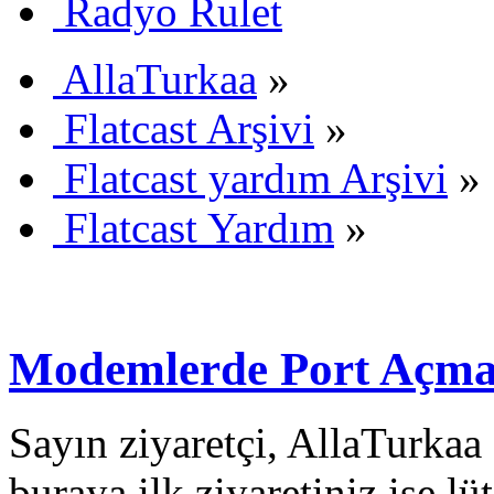
Radyo Rulet
AllaTurkaa
»
Flatcast Arşivi
»
Flatcast yardım Arşivi
»
Flatcast Yardım
»
Modemlerde Port Açmak
Sayın ziyaretçi, AllaTurkaa 
buraya ilk ziyaretiniz ise lü