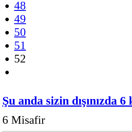
48
49
50
51
52
Şu anda sizin dışınızda 6
6 Misafir