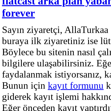
flatcast arka plan yaba
forever
Sayın ziyaretçi, AllaTurkaa 
buraya ilk ziyaretiniz ise lü
Böylece bu sitenin nasıl çal
bilgilere ulaşabilirsiniz. E
faydalanmak istiyorsanız, k
Bunun için
kayıt formunu
k
giderek kayıt işlemi hakkında
Eğer önceden kayıt yaptırd