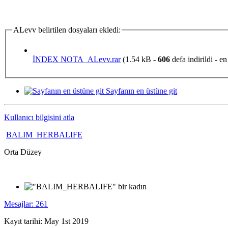
ALevv belirtilen dosyaları ekledi:
İNDEX NOTA_ALevv.rar
(1.54 kB -
606
defa indirildi - e
Sayfanın en üstüne git
Kullanıcı bilgisini atla
BALIM_HERBALIFE
Orta Düzey
Mesajlar: 261
Kayıt tarihi: May 1st 2019