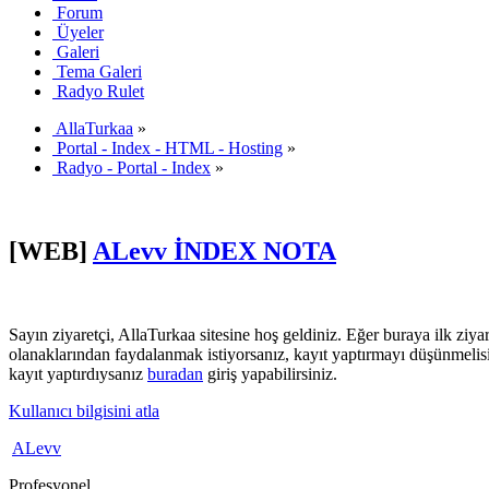
Forum
Üyeler
Galeri
Tema Galeri
Radyo Rulet
AllaTurkaa
»
Portal - Index - HTML - Hosting
»
Radyo - Portal - Index
»
[WEB]
ALevv İNDEX NOTA
Sayın ziyaretçi, AllaTurkaa sitesine hoş geldiniz. Eğer buraya ilk ziyar
olanaklarından faydalanmak istiyorsanız, kayıt yaptırmayı düşünmelis
kayıt yaptırdıysanız
buradan
giriş yapabilirsiniz.
Kullanıcı bilgisini atla
ALevv
Profesyonel