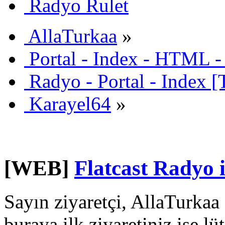
Radyo Rulet
AllaTurkaa
»
Portal - Index - HTML -
Radyo - Portal - Index [
Karayel64
»
[WEB]
Flatcast Radyo i
Sayın ziyaretçi, AllaTurkaa 
buraya ilk ziyaretiniz ise lü