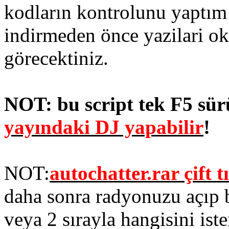
kodların kontrolunu yaptım
indirmeden önce yazilari o
görecektiniz.
NOT: bu script tek F5 sü
yayındaki DJ yapabilir
!
NOT:
autochatter.rar çift 
daha sonra radyonuzu açıp 
veya 2 sırayla hangisini ist