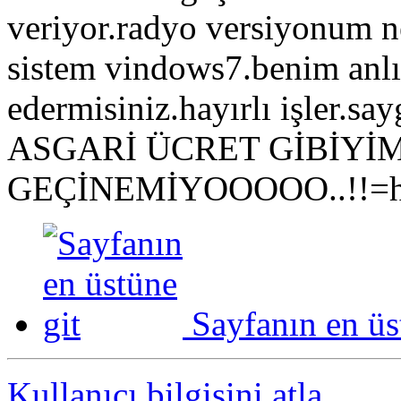
veriyor.radyo versiyonum n
sistem vindows7.benim anlıy
edermisiniz.hayırlı işler.say
ASGARİ ÜCRET GİBİYİM.
GEÇİNEMİYOOOOO..!!=htt
Sayfanın en üs
Kullanıcı bilgisini atla