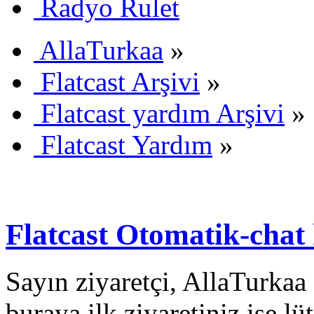
Radyo Rulet
AllaTurkaa
»
Flatcast Arşivi
»
Flatcast yardım Arşivi
»
Flatcast Yardım
»
Flatcast Otomatik-chat 
Sayın ziyaretçi, AllaTurkaa 
buraya ilk ziyaretiniz ise lü