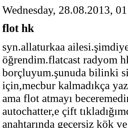
Wednesday, 28.08.2013, 01
flot hk
syn.allaturkaa ailesi.şimdiy
öğrendim.flatcast radyom hk
borçluyum.şunuda bilinki s
için,mecbur kalmadıkça ya
ama flot atmayı beceremedi
autochatter,e çift tıkladığ
anahtarında geçersiz kök v