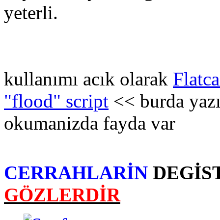
yeterli.
kullanımı acık olarak
Flatc
"flood" script
<< burda yazıy
okumanizda fayda var
CERRAHLARİN
DEGİS
GÖZLERDİR