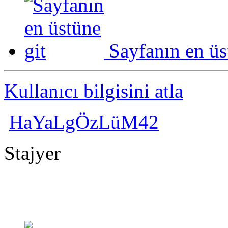
Sayfanın en üs
Kullanıcı bilgisini atla
HaYaLgÖzLüM42
Stajyer