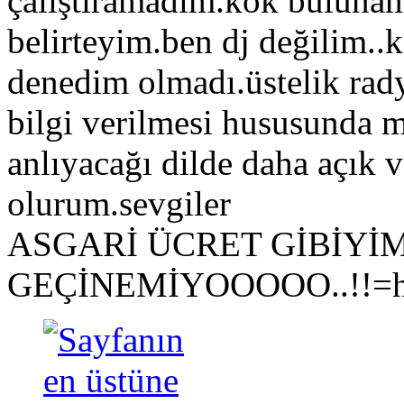
çalıştıramadım.kök bulunam
belirteyim.ben dj değilim.
denedim olmadı.üstelik rady
bilgi verilmesi hususunda 
anlıyacağı dilde daha açık
olurum.sevgiler
ASGARİ ÜCRET GİBİYİM.
GEÇİNEMİYOOOOO..!!=htt