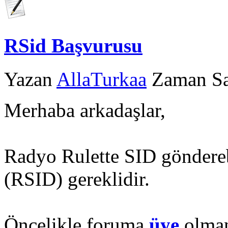
RSid Başvurusu
Yazan
AllaTurkaa
Zaman Sat
Merhaba arkadaşlar,
Radyo Rulette SID göndereb
(RSID) gereklidir.
Öncelikle foruma
üye
olman