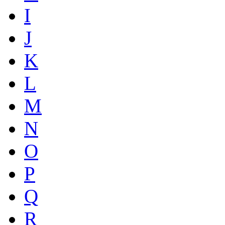
I
J
K
L
M
N
O
P
Q
R