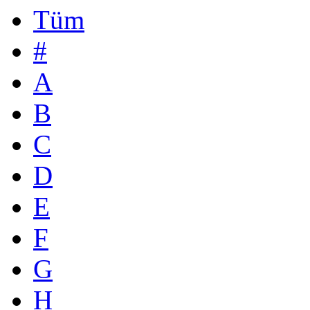
Tüm
#
A
B
C
D
E
F
G
H