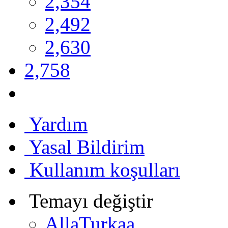
2,354
2,492
2,630
2,758
Yardım
Yasal Bildirim
Kullanım koşulları
Temayı değiştir
AllaTurkaa