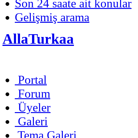
Son 24 saate ait konular
Gelişmiş arama
AllaTurkaa
Portal
Forum
Üyeler
Galeri
Tema Galeri