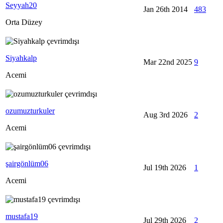
Seyyah20
Jan 26th 2014
483
Orta Düzey
Siyahkalp
Mar 22nd 2025
9
Acemi
ozumuzturkuler
Aug 3rd 2026
2
Acemi
şairgönlüm06
Jul 19th 2026
1
Acemi
mustafa19
Jul 29th 2026
2