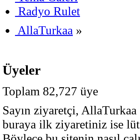
Radyo Rulet
AllaTurkaa
»
Üyeler
Toplam 82,727 üye
Sayın ziyaretçi, AllaTurkaa 
buraya ilk ziyaretiniz ise lü
Böylece bu sitenin nasıl çal