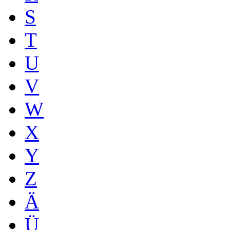
S
T
U
V
W
X
Y
Z
Ä
Ü