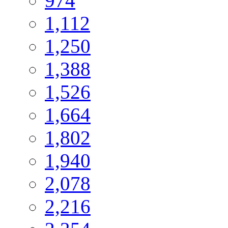
974
1,112
1,250
1,388
1,526
1,664
1,802
1,940
2,078
2,216