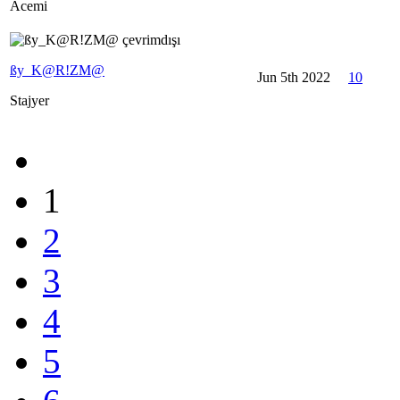
Acemi
ßy_K@R!ZM@
Jun 5th 2022
10
Stajyer
1
2
3
4
5