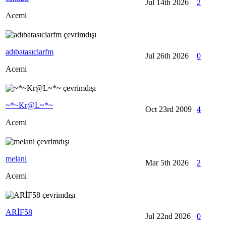
Jul 14th 2026
2
Acemi
adıbatasıclarfm
Jul 26th 2026
0
Acemi
~*~Kr@L~*~
Oct 23rd 2009
4
Acemi
melani
Mar 5th 2026
2
Acemi
ARİF58
Jul 22nd 2026
0