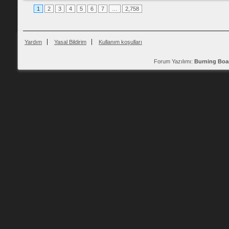
1
2
3
4
5
6
7
…
2,758
Yardım
Yasal Bildirim
Kullanım koşulları
Forum Yazılımı:
Burning Boa