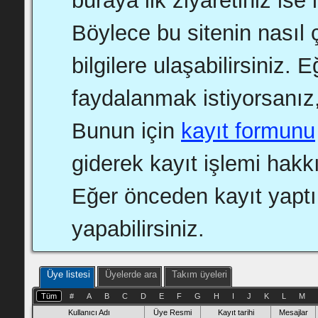
buraya ilk ziyaretiniz ise 
Böylece bu sitenin nasıl ç
bilgilere ulaşabilirsiniz.
faydalanmak istiyorsanız,
Bunun için
kayıt formunu
giderek kayıt işlemi hakkı
Eğer önceden kayıt yapt
yapabilirsiniz.
Üye listesi
Üyelerde ara
Takım üyeleri
Tüm
#
A
B
C
D
E
F
G
H
I
J
K
L
M
Kullanıcı Adı
Üye Resmi
Kayıt tarihi
Mesajlar