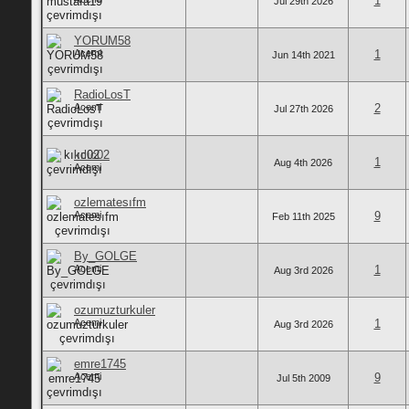
1
Jul 29th 2026
YORUM58
Acemi
1
Jun 14th 2021
RadioLosT
Acemi
2
Jul 27th 2026
kılıc02
1
Aug 4th 2026
Acemi
ozlematesıfm
Acemi
9
Feb 11th 2025
By_GOLGE
Acemi
1
Aug 3rd 2026
ozumuzturkuler
Acemi
1
Aug 3rd 2026
emre1745
Acemi
9
Jul 5th 2009