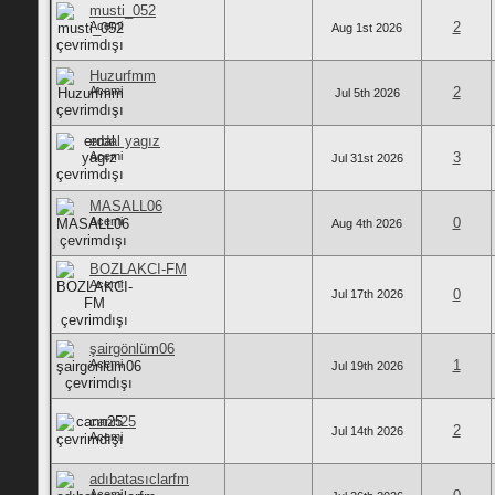
musti_052
Acemi
2
Aug 1st 2026
Huzurfmm
Acemi
2
Jul 5th 2026
erdal yagız
Acemi
3
Jul 31st 2026
MASALL06
Acemi
0
Aug 4th 2026
BOZLAKCI-FM
Acemi
0
Jul 17th 2026
şairgönlüm06
Acemi
1
Jul 19th 2026
cann25
2
Jul 14th 2026
Acemi
adıbatasıclarfm
Acemi