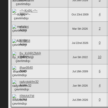
0
Jul 26th 2026
~*~Kr@L~*~
Acemi
4
Oct 23rd 2009
melani
2
Mar 5th 2026
Acemi
ARİF58
0
Jul 22nd 2026
Acemi
ßy_K@R!ZM@
Stajyer
10
Jun 5th 2022
ilhan0640
Acemi
6
Jul 18th 2009
radyotekfm32
Acemi
4
Jan 9th 2026
IRMAKFM
Acemi
0
Jul 29th 2026