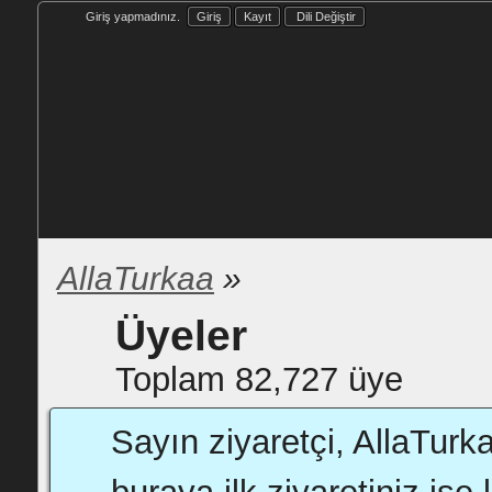
Giriş yapmadınız.
Giriş
Kayıt
Dili Değiştir
AllaTurkaa
»
Üyeler
Toplam 82,727 üye
Sayın ziyaretçi, AllaTurk