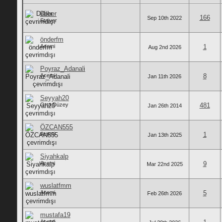
Dilber
166
Sep 10th 2022
Stajyer
önderfm
Acemi
1
Aug 2nd 2026
Poyraz_Adanali
Acemi
8
Jan 11th 2026
Seyyah20
Orta Düzey
481
Jan 26th 2014
ÖZCAN555
Acemi
1
Jan 13th 2025
Siyahkalp
Acemi
9
Mar 22nd 2025
wuslatfmm
Acemi
5
Feb 26th 2026
mustafa19
Acemi