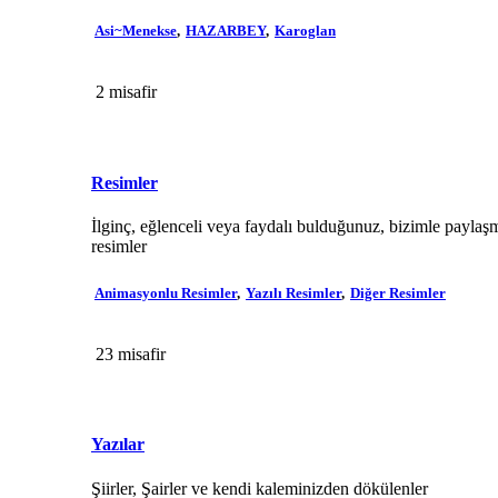
Asi~Menekse
HAZARBEY
Karoglan
2 misafir
Resimler
İlginç, eğlenceli veya faydalı bulduğunuz, bizimle paylaşm
resimler
Animasyonlu Resimler
Yazılı Resimler
Diğer Resimler
23 misafir
Yazılar
Şiirler, Şairler ve kendi kaleminizden dökülenler