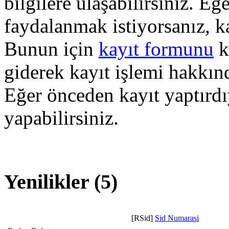
bilgilere ulaşabilirsiniz. E
faydalanmak istiyorsanız, k
Bunun için
kayıt formunu
k
giderek kayıt işlemi hakkında
Eğer önceden kayıt yaptırd
yapabilirsiniz.
Yenilikler (5)
[RSid]
Sid Numarasi