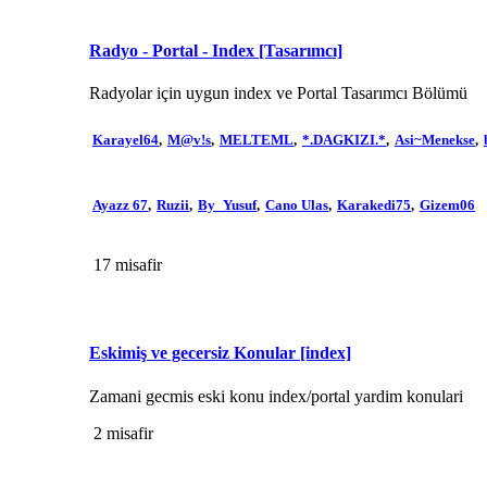
Radyo - Portal - Index [Tasarımcı]
Radyolar için uygun index ve Portal Tasarımcı Bölümü
Karayel64
M@v!s
MELTEML
*.DAGKIZI.*
Asi~Menekse
Ayazz 67
Ruzii
By_Yusuf
Cano Ulas
Karakedi75
Gizem06
17 misafir
Eskimiş ve gecersiz Konular [index]
Zamani gecmis eski konu index/portal yardim konulari
2 misafir