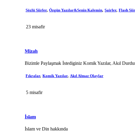
Sözlü Şiirler
Özgün Yazılar&Senin Kalemin
Şairler
Flash Şii
23 misafir
Mizah
Bizimle Paylaşmak İstediginiz Komik Yazılar, Akıl Durdu
Fıkralar
Komik Yazılar
Akıl Almaz Olaylar
5 misafir
İslam
İslam ve Din hakkında