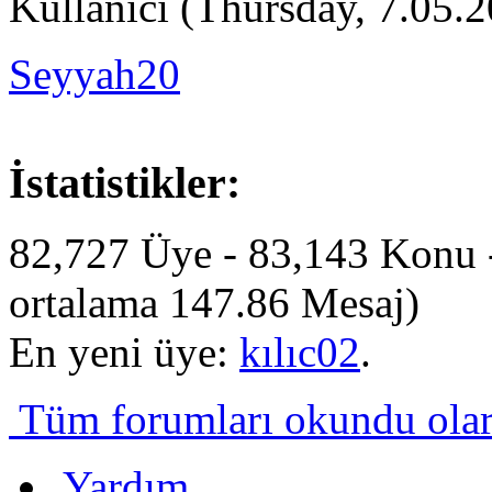
Kullanıcı (Thursday, 7.05.2
Seyyah20
İstatistikler:
82,727 Üye - 83,143 Konu 
ortalama 147.86 Mesaj)
En yeni üye:
kılıc02
.
Tüm forumları okundu olara
Yardım