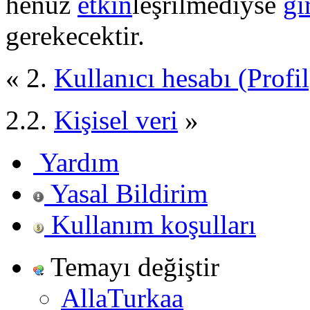
henüz
etkin
leşrilmediyse
gi
gerekecektir.
« 2.
Kullanıcı hesabı (Profil
2.2.
Kişisel veri
»
Yardım
Yasal Bildirim
Kullanım koşulları
Temayı değiştir
AllaTurkaa