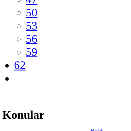
50
53
56
59
62
Konular
Başlık