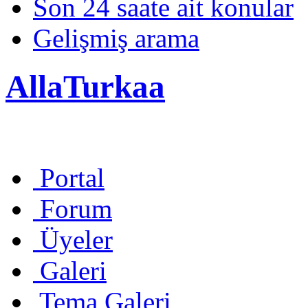
Son 24 saate ait konular
Gelişmiş arama
AllaTurkaa
Portal
Forum
Üyeler
Galeri
Tema Galeri