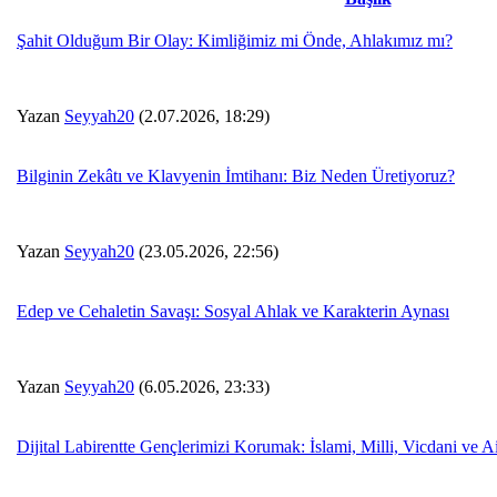
Şahit Olduğum Bir Olay: Kimliğimiz mi Önde, Ahlakımız mı?
Yazan
Seyyah20
(2.07.2026, 18:29)
Bilginin Zekâtı ve Klavyenin İmtihanı: Biz Neden Üretiyoruz?
Yazan
Seyyah20
(23.05.2026, 22:56)
Edep ve Cehaletin Savaşı: Sosyal Ahlak ve Karakterin Aynası
Yazan
Seyyah20
(6.05.2026, 23:33)
Dijital Labirentte Gençlerimizi Korumak: İslami, Milli, Vicdani ve Ai