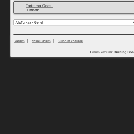
Tartışma Odası
1 misafir
Yardım
Yasal Bildirim
Kullanım koşulları
Forum Yazılımı:
Burning Boa