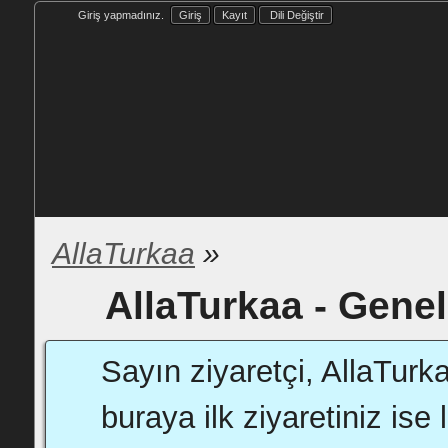
Giriş yapmadınız.
Giriş
Kayıt
Dili Değiştir
AllaTurkaa
»
AllaTurkaa - Genel
Sayın ziyaretçi, AllaTurk
buraya ilk ziyaretiniz ise 