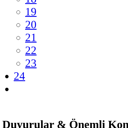
19
20
21
22
23
24
Duyurular & Önemli Kon