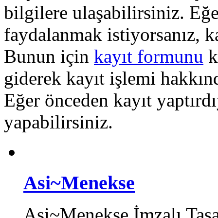
bilgilere ulaşabilirsiniz. E
faydalanmak istiyorsanız, k
Bunun için
kayıt formunu
k
giderek kayıt işlemi hakkında
Eğer önceden kayıt yaptırd
yapabilirsiniz.
Asi~Menekse
Asi~Menekse İmzalı Tasa