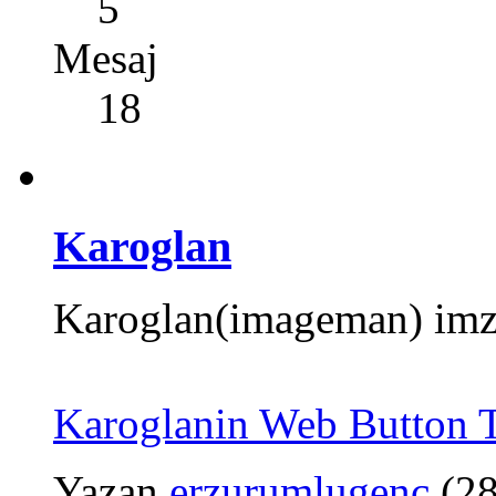
5
Mesaj
18
Karoglan
Karoglan(imageman) imza
Karoglanin Web Button T
Yazan
erzurumlugenc
(2