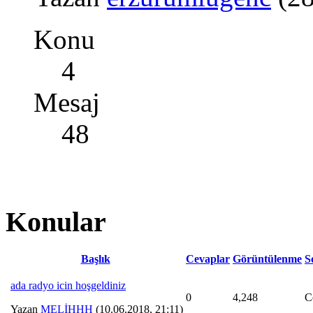
Konu
4
Mesaj
48
Konular
Başlık
Cevaplar
Görüntülenme
S
ada radyo icin hoşgeldiniz
0
4,248
C
Yazan
MELİHHH
(10.06.2018, 21:11)