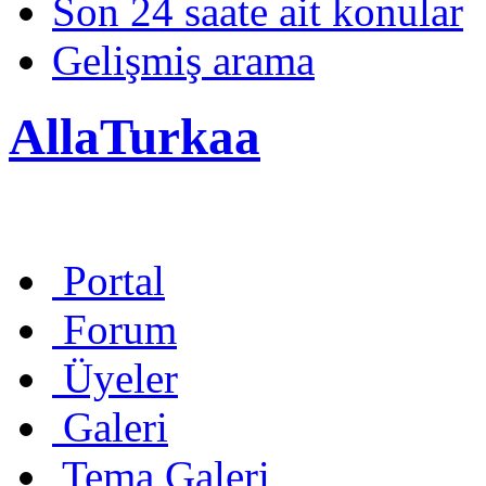
Son 24 saate ait konular
Gelişmiş arama
AllaTurkaa
Portal
Forum
Üyeler
Galeri
Tema Galeri