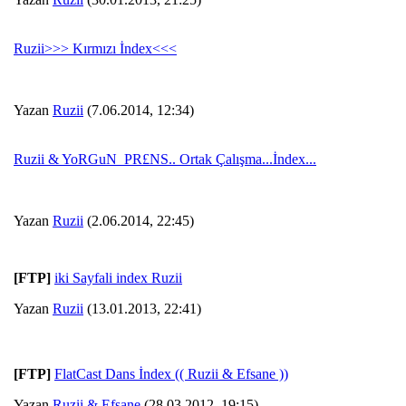
Ruzii>>> Kırmızı İndex<<<
Yazan
Ruzii
(7.06.2014, 12:34)
Ruzii & YoRGuN_PR£NS.. Ortak Çalışma...İndex...
Yazan
Ruzii
(2.06.2014, 22:45)
[FTP]
iki Sayfali index Ruzii
Yazan
Ruzii
(13.01.2013, 22:41)
[FTP]
FlatCast Dans İndex (( Ruzii & Efsane ))
Yazan
Ruzii & Efsane
(28.03.2012, 19:15)