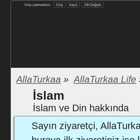
Giriş yapmadınız.
Giriş
Kayıt
Dili Değiştir
AllaTurkaa
»
AllaTurkaa Life
İslam
İslam ve Din hakkında
Sayın ziyaretçi, AllaTurk