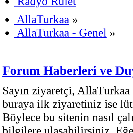
Radyo Rulet
AllaTurkaa
»
AllaTurkaa - Genel
»
Forum Haberleri ve Du
Sayın ziyaretçi, AllaTurkaa 
buraya ilk ziyaretiniz ise lü
Böylece bu sitenin nasıl çal
bilgilere ulaşabilirsiniz. E