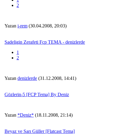
2
Yazan
i-rem
(30.04.2008, 20:03)
Sadeligin Zerafeti Fcp TEMA - denizlerde
1
2
Yazan
denizlerde
(31.12.2008, 14:41)
Gözlerin-5 [FCP Tema] By Deniz
Yazan
*Deniz*
(18.11.2008, 21:14)
Beyaz ve Sarı Güller [Flatcast Tema]