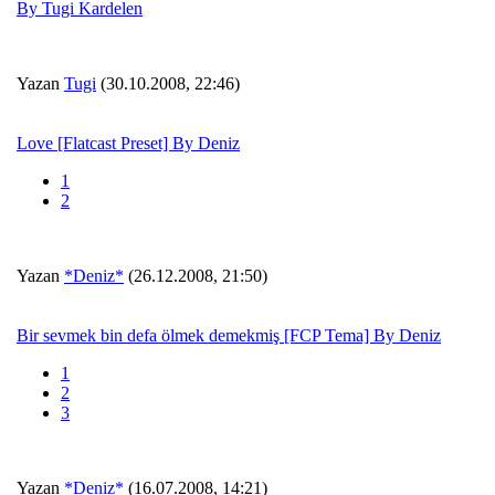
By Tugi Kardelen
Yazan
Tugi
(30.10.2008, 22:46)
Love [Flatcast Preset] By Deniz
1
2
Yazan
*Deniz*
(26.12.2008, 21:50)
Bir sevmek bin defa ölmek demekmiş [FCP Tema] By Deniz
1
2
3
Yazan
*Deniz*
(16.07.2008, 14:21)