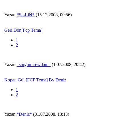
Yazan
*Se-LiN*
(15.12.2008, 00:56)
Geri Dön[Fcp Tema]
1
2
Yazan
_surgun_sewdam_
(1.07.2008, 20:42)
Kopan Gül [FCP Tema] By Deniz
1
2
Yazan
*Deniz*
(31.07.2008, 13:18)