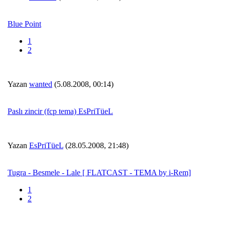
Blue Point
1
2
Yazan
wanted
(5.08.2008, 00:14)
Paslı zincir (fcp tema) EsPriTüeL
Yazan
EsPriTüeL
(28.05.2008, 21:48)
Tugra - Besmele - Lale [ FLATCAST - TEMA by i-Rem]
1
2