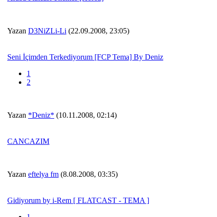
Yazan
D3NiZLi-Li
(22.09.2008, 23:05)
Seni İçimden Terkediyorum [FCP Tema] By Deniz
1
2
Yazan
*Deniz*
(10.11.2008, 02:14)
CANCAZIM
Yazan
eftelya fm
(8.08.2008, 03:35)
Gidiyorum by i-Rem [ FLATCAST - TEMA ]
1