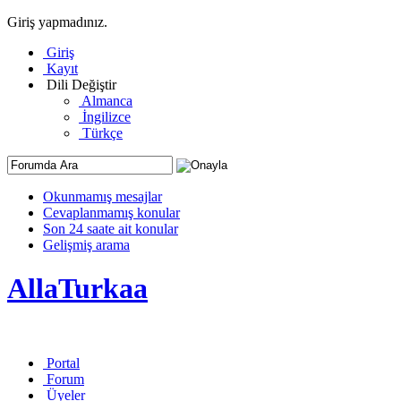
Giriş yapmadınız.
Giriş
Kayıt
Dili Değiştir
Almanca
İngilizce
Türkçe
Okunmamış mesajlar
Cevaplanmamış konular
Son 24 saate ait konular
Gelişmiş arama
AllaTurkaa
Portal
Forum
Üyeler