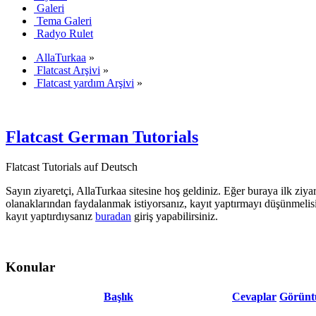
Galeri
Tema Galeri
Radyo Rulet
AllaTurkaa
»
Flatcast Arşivi
»
Flatcast yardım Arşivi
»
Flatcast German Tutorials
Flatcast Tutorials auf Deutsch
Sayın ziyaretçi, AllaTurkaa sitesine hoş geldiniz. Eğer buraya ilk ziyar
olanaklarından faydalanmak istiyorsanız, kayıt yaptırmayı düşünmelis
kayıt yaptırdıysanız
buradan
giriş yapabilirsiniz.
Konular
Başlık
Cevaplar
Görünt