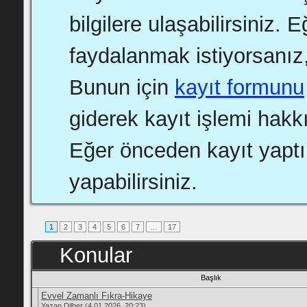
bilgilere ulaşabilirsiniz.
faydalanmak istiyorsanız,
Bunun için
kayıt formunu
giderek kayıt işlemi hakkı
Eğer önceden kayıt yapt
yapabilirsiniz.
1
2
3
4
5
6
7
…
17
Konular
Başlık
Evvel Zamanlı Fıkra-Hikaye
Yazan
Dilber
(4.01.2026, 20:23)