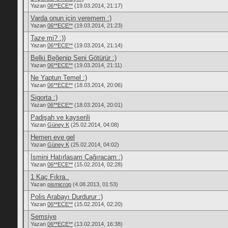
Yazan
06**ECE**
(19.03.2014, 21:17)
Varda onun için veremem :)
Yazan
06**ECE**
(19.03.2014, 21:23)
Taze mi? :))
Yazan
06**ECE**
(19.03.2014, 21:14)
Belki Beğenip Seni Götürür :)
Yazan
06**ECE**
(19.03.2014, 21:11)
Ne Yaptun Temel :)
Yazan
06**ECE**
(18.03.2014, 20:06)
Sigorta :)
Yazan
06**ECE**
(18.03.2014, 20:01)
Padişah ve kayserili
Yazan
Güney K
(25.02.2014, 04:08)
Hemen eve gel
Yazan
Güney K
(25.02.2014, 04:02)
İsmini Hatırlasam Çağıracam :)
Yazan
06**ECE**
(15.02.2014, 02:28)
1 Kaç Fıkra..
Yazan
pismicrop
(4.08.2013, 01:53)
Polis Arabayı Durdurur :)
Yazan
06**ECE**
(15.02.2014, 02:20)
Şemsiye
Yazan
06**ECE**
(13.02.2014, 16:38)