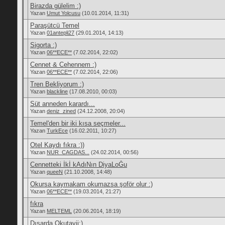
Birazda gülelim :)
Yazan
Umut Yolcusu
(10.01.2014, 11:31)
Paraşütcü Temel
Yazan
01antepli27
(29.01.2014, 14:13)
Sigorta :)
Yazan
06**ECE**
(7.02.2014, 22:02)
Cennet & Cehennem :)
Yazan
06**ECE**
(7.02.2014, 22:06)
Tren Bekliyorum :)
Yazan
blackline
(17.08.2010, 00:03)
Süt anneden karardı...
Yazan
deniz_zined
(24.12.2008, 20:04)
Temel'den bir iki kısa seçmeler...
Yazan
TurkEce
(16.02.2011, 10:27)
Otel Kaydı fıkra :))
Yazan
NUR_CAGDAS...
(24.02.2014, 00:56)
Cennetteki İkİ kAdıNın DiyaLoĞu
Yazan
queeN
(21.10.2008, 14:48)
Okursa kaymakam okumazsa şoför olur :)
Yazan
06**ECE**
(19.03.2014, 21:27)
fıkra
Yazan
MELTEML
(20.06.2014, 18:19)
Dışarda Okutayii:)