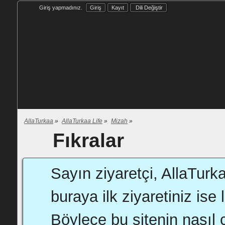
Giriş yapmadınız.
Giriş
Kayıt
Dili Değiştir
AllaTurkaa
»
AllaTurkaa Life
»
Mizah
»
Fıkralar
Sayın ziyaretçi, AllaTurk
buraya ilk ziyaretiniz ise 
Böylece bu sitenin nasıl ç