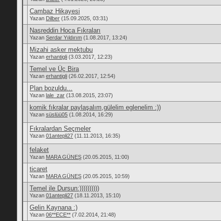
Cambaz Hikayesi
Yazan
Dilber
(15.09.2025, 03:31)
Nasreddin Hoca Fıkraları
Yazan
Serdar Yıldırım
(1.08.2017, 13:24)
Mizahi asker mektubu
Yazan
erhantigli
(3.03.2017, 12:23)
Temel ve Üç Bira
Yazan
erhantigli
(26.02.2017, 12:54)
Plan bozuldu...
Yazan
lale_zar
(13.08.2015, 23:07)
komik fıkralar paylaşalım,gülelim eglenelim :))
Yazan
süslüü05
(1.08.2014, 16:29)
Fıkralardan Seçmeler
Yazan
01antepli27
(11.11.2013, 16:35)
felaket
Yazan
MARA GÜNEŞ
(20.05.2015, 11:00)
ticaret
Yazan
MARA GÜNEŞ
(20.05.2015, 10:59)
Temel ile Dursun:))))))))))
Yazan
01antepli27
(18.11.2013, 15:10)
Gelin Kaynana :)
Yazan
06**ECE**
(7.02.2014, 21:48)