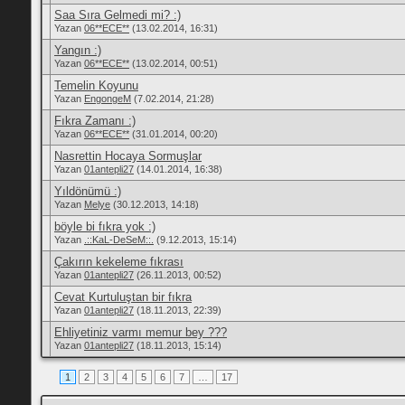
Saa Sıra Gelmedi mi? :)
Yazan
06**ECE**
(13.02.2014, 16:31)
Yangın :)
Yazan
06**ECE**
(13.02.2014, 00:51)
Temelin Koyunu
Yazan
EngongeM
(7.02.2014, 21:28)
Fıkra Zamanı :)
Yazan
06**ECE**
(31.01.2014, 00:20)
Nasrettin Hocaya Sormuşlar
Yazan
01antepli27
(14.01.2014, 16:38)
Yıldönümü :)
Yazan
Melye
(30.12.2013, 14:18)
böyle bi fıkra yok :)
Yazan
.::KaL-DeSeM::.
(9.12.2013, 15:14)
Çakırın kekeleme fıkrası
Yazan
01antepli27
(26.11.2013, 00:52)
Cevat Kurtuluştan bir fıkra
Yazan
01antepli27
(18.11.2013, 22:39)
Ehliyetiniz varmı memur bey ???
Yazan
01antepli27
(18.11.2013, 15:14)
1
2
3
4
5
6
7
…
17