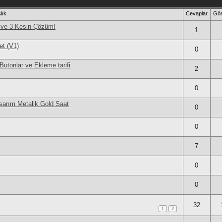
lık
Cevaplar
Gör
 ve 3 Kesin Çözüm!
1
et (V1)
0
utonlar ve Ekleme tarifi
2
0
asarım Metalik Gold Saat
0
0
7
0
0
32
1
2