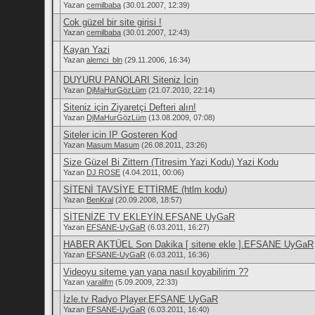
Yazan
cemilbaba
(30.01.2007, 12:39)
Cok güzel bir site girisi !
Yazan
cemilbaba
(30.01.2007, 12:43)
Kayan Yazi
Yazan
alemci_bln
(29.11.2006, 16:34)
DUYURU PANOLARI Siteniz İcin
Yazan
DjMaHurGözLüm
(21.07.2010, 22:14)
Siteniz için Ziyaretçi Defteri alın!
Yazan
DjMaHurGözLüm
(13.08.2009, 07:08)
Siteler icin IP Gosteren Kod
Yazan
Masum Masum
(26.08.2011, 23:26)
Size Güzel Bi Zittern (Titresim Yazi Kodu) Yazi Kodu
Yazan
DJ ROSE
(4.04.2011, 00:06)
SİTENİ TAVSİYE ETTİRME (htlm kodu)
Yazan
BenKral
(20.09.2008, 18:57)
SİTENİZE TV EKLEYİN.EFSANE UyGaR
Yazan
EFSANE-UyGaR
(6.03.2011, 16:27)
HABER AKTÜEL Son Dakika [ sitene ekle ].EFSANE UyGaR
Yazan
EFSANE-UyGaR
(6.03.2011, 16:36)
Videoyu siteme yan yana nasıl koyabilirim ??
Yazan
yaralifm
(5.09.2009, 22:33)
İzle.tv Radyo Player.EFSANE UyGaR
Yazan
EFSANE-UyGaR
(6.03.2011, 16:40)