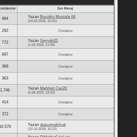
üntülenme
Son Mesaj
Yazan
Bozoklu Mustafa 66
994
(24.03.2026, 10:41)
292
Cevapsız
Yazan
Seyyah20
772
(1.02.2026, 21:56)
697
Cevapsız
368
Cevapsız
363
Cevapsız
Yazan
Mehmet Can20
1,746
(5.06.2025, 18:20)
414
Cevapsız
372
Cevapsız
Yazan
atasunnakliyat
16,570
(10.10.2018, 10:23)