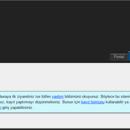
Portal
buraya ilk ziyaretiniz ise lütfen
yardım
bölümünü okuyunuz. Böylece bu sitenin na
nız, kayıt yaptırmayı düşünmelisiniz. Bunun için
kayıt formunu
kullanabilir ya
n
giriş yapabilirsiniz.