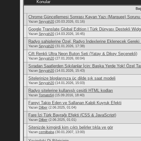
Konular
Baş
Chrome Güncellemesi Sonrası Kayan Yazı (Marquee) Sorunu
Yazan
Seyyah20
(20.03.2026, 01:16)
Google Translate Global Edition | Türk Dünyası Destekli Widg
Yazan
Seyyah20
(14.03.2026, 16:45)
Radyo sahiplerine Özel, Radyo İndexlerine Eklenecek Gereki B
Yazan
Seyyah20
(31.01.2026, 17:38)
Çift Renkli Ultra Neon Buton Seti (Yatay & Dikey Seçenekli)
Yazan
Seyyah20
(27.01.2026, 00:04)
Sıradan Saatlerden Sıkılanlar İçin: Başka Yerde Yok! Özel T
Yazan
Seyyah20
(14.01.2026, 15:43)
Sitelerinize bloglarınıza üç dilde şık saat modeli
Yazan
Seyyah20
(14.01.2026, 15:03)
Radyo sitelerine kullanışlı çeşitli HTML kodları
Yazan
Tomato54
(15.09.2016, 18:40)
Fareyi Takip Eden ve Sallanan Kalpli Kuyruk Efekti
Yazan
Dilber
(2.06.2025, 01:04)
Fare İzi Türk Bayrağı Efekti (CSS & JavaScript)
Yazan
Dilber
(2.06.2025, 01:01)
Sitenizde kimgirdi kim çıktı belirler tıkla ve gör
Yazan
cemilbaba
(30.01.2007, 13:00)
Yayindaki Dj Bilgisinin