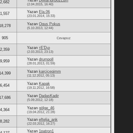
Yazan
DjMaHurGözLüm
2,682
(2.04.2015, 16:40)
Yazan
Ela.06
1,557
(23.01.2014, 15:33)
Yazan
Oqus Pokus
18,278
(5.10.2013, 12:44)
905
Cevapsız
Yazan
тE'D¡ρ
2,359
(2.03.2013, 23:13)
Yazan
drumpoll
9,959
(28.01.2013, 01:59)
Yazan
karçiçeqimm
14,399
(11.12.2012, 05:13)
Yazan
Kapak
6,454
(19.11.2012, 16:58)
Yazan
DadasKadir
17,686
(5.09.2012, 12:18)
Yazan
gölge_46
4,364
(19.04.2012, 21:28)
Yazan
eftelja_ank
8,282
(22.03.2012, 16:27)
Yazan
1patron1
4,127