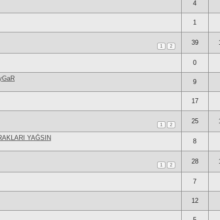
4
1
39
1
2
0
yGaR
9
17
25
1
2
RAKLARI YAĞSIN
8
28
1
2
7
12
5