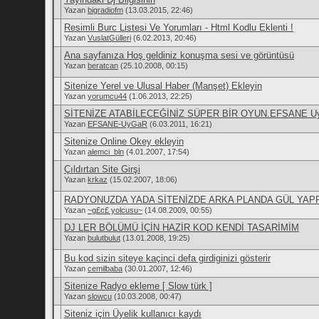
Yazan
bigradiofm
(13.03.2015, 22:46)
Resimli Burc Listesi Ve Yorumları - Html Kodlu Eklenti !
Yazan
VuslatGülleri
(6.02.2013, 20:46)
Ana sayfanıza Hoş geldiniz konuşma sesi ve görüntüsü
Yazan
beratcan
(25.10.2008, 00:15)
Sitenize Yerel ve Ulusal Haber (Manşet) Ekleyin
Yazan
yorumcu44
(1.06.2013, 22:25)
SİTENİZE ATABİLECEĞİNİZ SÜPER BİR OYUN.EFSANE U
Yazan
EFSANE-UyGaR
(6.03.2011, 16:21)
Sitenize Online Okey ekleyin
Yazan
alemci_bln
(4.01.2007, 17:54)
Çıldırtan Site Girşi
Yazan
krkaz
(15.02.2007, 18:06)
RADYONUZDA YADA SİTENİZDE ARKA PLANDA GÜL YAP
Yazan
~g£c£ yolcusu~
(14.08.2009, 00:55)
DJ LER BÖLÜMÜ İÇİN HAZİR KOD KENDİ TASARİMİM
Yazan
bulutbulut
(13.01.2008, 19:25)
Bu kod sizin siteye kaçinci defa girdiginizi gösterir
Yazan
cemilbaba
(30.01.2007, 12:46)
Sitenize Radyo ekleme [ Slow türk ]
Yazan
slowcu
(10.03.2008, 00:47)
Siteniz için Üyelik kullanıcı kaydı