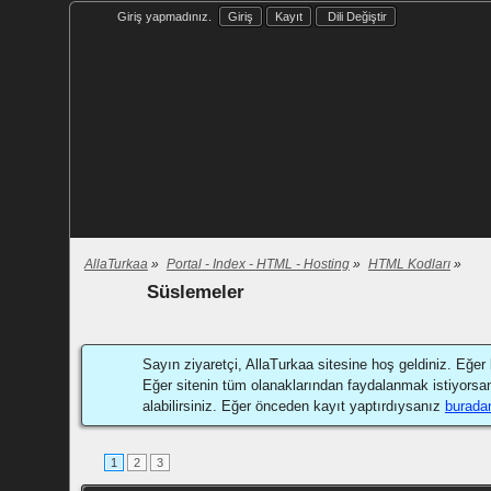
Giriş yapmadınız.
Giriş
Kayıt
Dili Değiştir
AllaTurkaa
»
Portal - Index - HTML - Hosting
»
HTML Kodları
»
Süslemeler
Sayın ziyaretçi, AllaTurkaa sitesine hoş geldiniz. Eğer 
Eğer sitenin tüm olanaklarından faydalanmak istiyorsa
alabilirsiniz. Eğer önceden kayıt yaptırdıysanız
burada
1
2
3