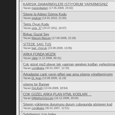
KARISIK DAMARMİXLERİ ISTIYORUM YAPARMISINIZ
Yazan
maskeliadam
(17.05.2009, 23:02)
Sitene Ip Adresi Görme Kodu
Yazan
ogulcan
(14.01.2010, 21:50)
Tetris Oyun Kodu
Yazan
usta_37
(24.07.2011, 16:07)
Birkac Guzel Sey
Yazan
Masum Masum
(17.09.2008, 22:29)
SİTEDE SAG TUS
Yazan
bad_chocuk
(23.08.2009, 13:05)
ARKA FONDA MÜZİK
Yazan
zilelo
(1.12.2008, 00:31)
Çok güzel mp3 player tek yapman gereken kodları yerlestirm
Yazan
cemilbaba
(30.01.2007, 12:33)
Arkadaslar canlı yayin gifleri war ama siteme yöneltemiyorm
Yazan
Dj_jiyan
(13.08.2009, 11:19)
siteme bir Banner
Yazan
DeLiKaN
(13.04.2009, 18:54)
ÇOK GÜZEL ARKA PLAN HTML KODLARI ...
Yazan
DjMaHurGözLüm
(16.12.2008, 20:04)
Sitenin yüklenme durumunu durum çubugunda gösteren kod
Yazan
cemilbaba
(30.01.2007, 12:51)
Sehitlerimiz Icin Index