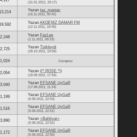
(31.01.2012, 20:17)
Yazan
taz_maniac
13,214
(16.11.2011, 00:42)
Yazan
AKDENİZ DAMAR FM
19,592
(12.11.2011, 18:45)
Yazan
FazLee
2,248
(2.11.2011, 00:33)
Yazan
Türkleydi
2,725
(28.10.2011, 10:54)
1,024
Cevapsız
Yazan
((*.ROSE.*))
2,054
(18.08.2011, 17:54)
Yazan
EFSANE UyGaR
3,040
(17.08.2011, 11:24)
Yazan
EFSANE UyGaR
1,199
(5.08.2011, 22:53)
Yazan
EFSANE UyGaR
1,516
(5.08.2011, 22:52)
Yazan
=Bahtiyar=
3,890
(5.08.2011, 22:52)
Yazan
EFSANE UyGaR
1,172
(5.08.2011, 22:50)