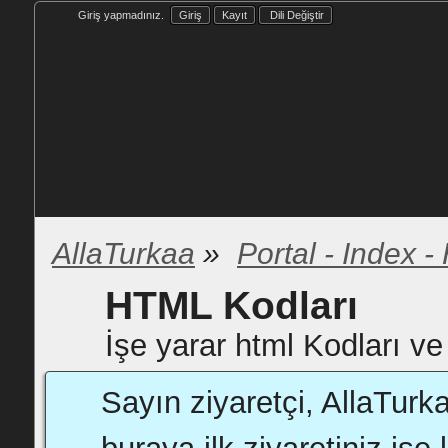
Giriş yapmadınız.
Giriş
Kayıt
Dili Değiştir
AllaTurkaa
»
Portal - Index 
HTML Kodları
İşe yarar html Kodları v
Sayın ziyaretçi, AllaTurk