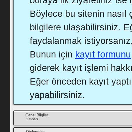
buraya ilk ziyaretiniz ise 
Böylece bu sitenin nasıl ç
bilgilere ulaşabilirsiniz.
faydalanmak istiyorsanız,
Bunun için
kayıt formunu
giderek kayıt işlemi hakkı
Eğer önceden kayıt yapt
yapabilirsiniz.
Genel Bilgiler
1 misafir
Süslemeler