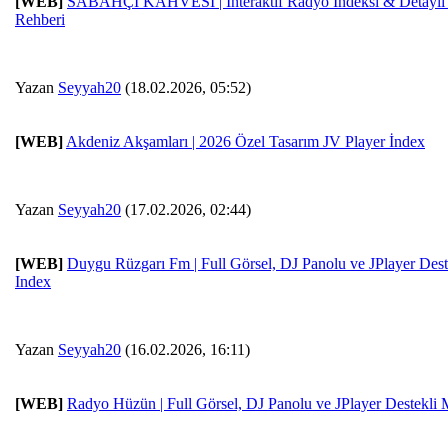
[WEB]
SABAHÇI KAHVESİ | İnteraktif Radyo İndeksi & Detaylı
Rehberi
Yazan
Seyyah20
(18.02.2026, 05:52)
[WEB]
Akdeniz Akşamları | 2026 Özel Tasarım JV Player İndex
Yazan
Seyyah20
(17.02.2026, 02:44)
[WEB]
Duygu Rüzgarı Fm | Full Görsel, DJ Panolu ve JPlayer Des
Index
Yazan
Seyyah20
(16.02.2026, 16:11)
[WEB]
Radyo Hüzün | Full Görsel, DJ Panolu ve JPlayer Destekli