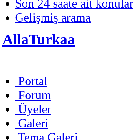
Son 24 saate ait konular
Gelişmiş arama
AllaTurkaa
Portal
Forum
Üyeler
Galeri
Tema Galeri