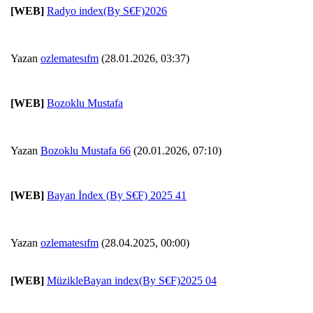
[WEB]
Radyo index(By S€F)2026
Yazan
ozlematesıfm
(28.01.2026, 03:37)
[WEB]
Bozoklu Mustafa
Yazan
Bozoklu Mustafa 66
(20.01.2026, 07:10)
[WEB]
Bayan İndex (By S€F) 2025 41
Yazan
ozlematesıfm
(28.04.2025, 00:00)
[WEB]
MüzikleBayan index(By S€F)2025 04