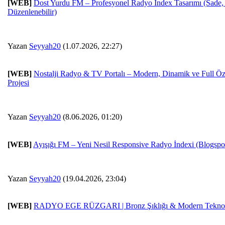
[WEB]
Dost Yurdu FM – Profesyonel Radyo İndex Tasarımı (Sade, H
Düzenlenebilir)
Yazan
Seyyah20
(1.07.2026, 22:27)
[WEB]
Nostalji Radyo & TV Portalı – Modern, Dinamik ve Full Özel
Projesi
Yazan
Seyyah20
(8.06.2026, 01:20)
[WEB]
Ayışığı FM – Yeni Nesil Responsive Radyo İndexi (Blogsp
Yazan
Seyyah20
(19.04.2026, 23:04)
[WEB]
RADYO EGE RÜZGARI | Bronz Şıklığı & Modern Teknoloj