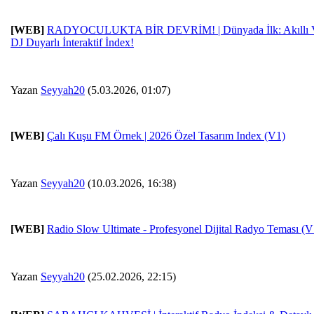
[WEB]
RADYOCULUKTA BİR DEVRİM! | Dünyada İlk: Akıllı Vi
DJ Duyarlı İnteraktif İndex!
Yazan
Seyyah20
(5.03.2026, 01:07)
[WEB]
Çalı Kuşu FM Örnek | 2026 Özel Tasarım Index (V1)
Yazan
Seyyah20
(10.03.2026, 16:38)
[WEB]
Radio Slow Ultimate - Profesyonel Dijital Radyo Teması (V
Yazan
Seyyah20
(25.02.2026, 22:15)