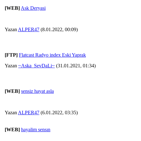
[WEB]
Ask Deryasi
Yazan
ALPER47
(8.01.2022, 00:09)
[FTP]
Flatcast Radyo index Eski Yaprak
Yazan
~Aska_SevDaLi~
(31.01.2021, 01:34)
[WEB]
sensiz hayat asla
Yazan
ALPER47
(6.01.2022, 03:35)
[WEB]
hayalim sensın