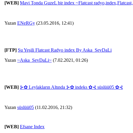
[WEB]
Mavi Tonda GuzeL bir index ~Flatcast radyo,index,Flatcast
Yazan
ENeRGy
(23.05.2016, 12:41)
[FTP]
Su Yeşili Flatcast Radyo index By Aska_SevDaLi
Yazan
~Aska_SevDaLi~
(7.02.2021, 01:26)
[WEB]
⊱✿ Leylakların Altında ⊱✿ indeks ✿⊰ süslüü05 ✿⊰
Yazan
süslüü05
(11.02.2016, 21:32)
[WEB]
Efsane Index