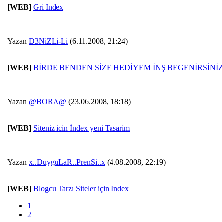
[WEB]
Gri Index
Yazan
D3NiZLi-Li
(6.11.2008, 21:24)
[WEB]
BİRDE BENDEN SİZE HEDİYEM İNŞ BEGENİRSİNİZ :
Yazan
@BORA@
(23.06.2008, 18:18)
[WEB]
Siteniz icin İndex yeni Tasarim
Yazan
x..DuyguLaR..PrenSi..x
(4.08.2008, 22:19)
[WEB]
Blogcu Tarzı Siteler için Index
1
2