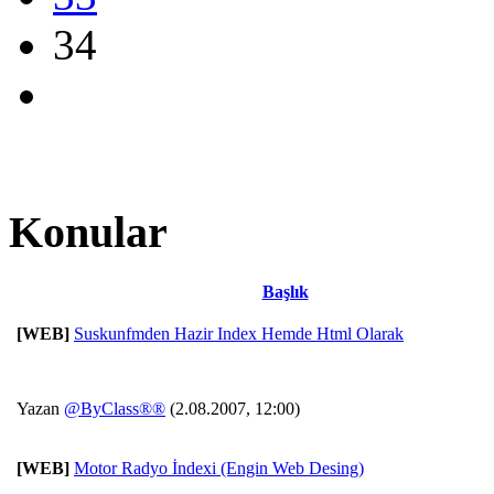
34
Konular
Başlık
[WEB]
Suskunfmden Hazir Index Hemde Html Olarak
Yazan
@ByClass®®
(2.08.2007, 12:00)
[WEB]
Motor Radyo İndexi (Engin Web Desing)