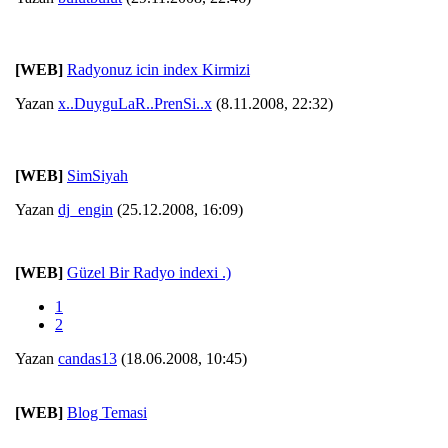
[WEB]
Radyonuz icin index Kirmizi
Yazan
x..DuyguLaR..PrenSi..x
(8.11.2008, 22:32)
[WEB]
SimSiyah
Yazan
dj_engin
(25.12.2008, 16:09)
[WEB]
Güzel Bir Radyo indexi .)
1
2
Yazan
candas13
(18.06.2008, 10:45)
[WEB]
Blog Temasi