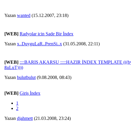
Yazan
wanted
(15.12.2007, 23:18)
[WEB]
Radyolar icin Sade Bir İndex
Yazan
x..DuyguLaR..PrenSi..x
(31.05.2008, 22:11)
[WEB]
::::BARIŞ AKARSU :::::HAZIR İNDEX TEMPLATE (((b
ßuLuT))))
Yazan
bulutbulut
(9.08.2008, 08:43)
[WEB]
Giriş İndex
1
2
Yazan
djahmett
(21.03.2008, 23:24)