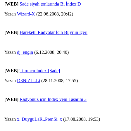
[WEB]
Sade siyah tonlarında Bi İndex:D
Yazan
Wizard-X
(22.06.2008, 20:42)
[WEB]
Hareketli Radyolar İçin Buyrun İçeri
Yazan
dj_engin
(6.12.2008, 20:40)
[WEB]
Turuncu Index [Sade]
Yazan
D3NiZLi-Li
(28.11.2008, 17:55)
[WEB]
Radyonuz icin İndex yeni Tasarim 3
Yazan
x..DuyguLaR..PrenSi..x
(17.08.2008, 19:53)