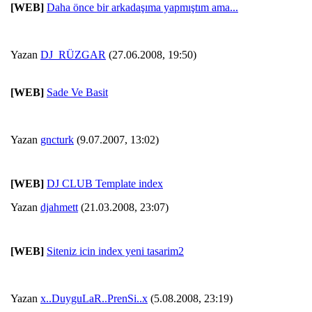
[WEB]
Daha önce bir arkadaşıma yapmıştım ama...
Yazan
DJ_RÜZGAR
(27.06.2008, 19:50)
[WEB]
Sade Ve Basit
Yazan
gncturk
(9.07.2007, 13:02)
[WEB]
DJ CLUB Template index
Yazan
djahmett
(21.03.2008, 23:07)
[WEB]
Siteniz icin index yeni tasarim2
Yazan
x..DuyguLaR..PrenSi..x
(5.08.2008, 23:19)