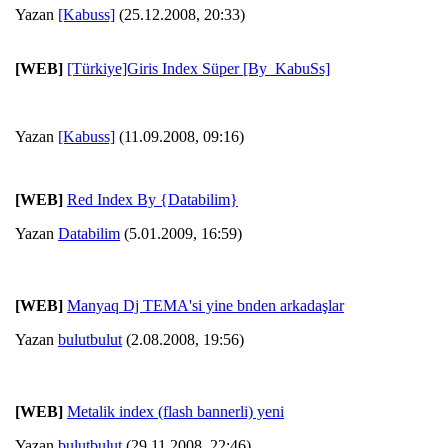
Yazan
[Kabuss]
(25.12.2008, 20:33)
[WEB]
[Türkiye]Giris Index Süper [By_KabuSs]
Yazan
[Kabuss]
(11.09.2008, 09:16)
[WEB]
Red Index By {Databilim}
Yazan
Databilim
(5.01.2009, 16:59)
[WEB]
Manyaq Dj TEMA'si yine bnden arkadaşlar
Yazan
bulutbulut
(2.08.2008, 19:56)
[WEB]
Metalik index (flash bannerli) yeni
Yazan
bulutbulut
(29.11.2008, 22:46)