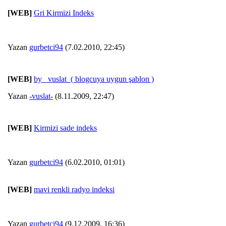
[WEB]
Gri Kirmizi Indeks
Yazan
gurbetci94
(7.02.2010, 22:45)
[WEB]
by _vuslat_( blogcuya uygun şablon )
Yazan
-vuslat-
(8.11.2009, 22:47)
[WEB]
Kirmizi sade indeks
Yazan
gurbetci94
(6.02.2010, 01:01)
[WEB]
mavi renkli radyo indeksi
Yazan
gurbetci94
(9.12.2009, 16:36)