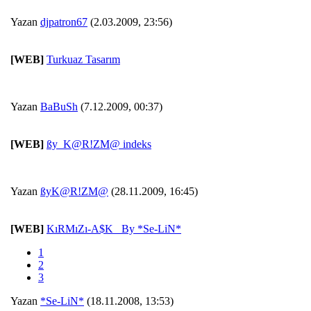
Yazan
djpatron67
(2.03.2009, 23:56)
[WEB]
Turkuaz Tasarım
Yazan
BaBuSh
(7.12.2009, 00:37)
[WEB]
ßy_K@R!ZM@ indeks
Yazan
ßyK@R!ZM@
(28.11.2009, 16:45)
[WEB]
KıRMıZı-A$K _By *Se-LiN*
1
2
3
Yazan
*Se-LiN*
(18.11.2008, 13:53)