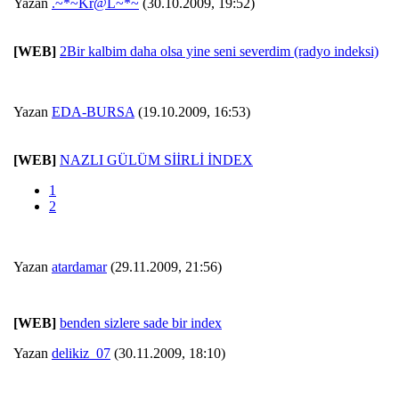
Yazan
.~*~Kr@L~*~
(30.10.2009, 19:52)
[WEB]
2Bir kalbim daha olsa yine seni severdim (radyo indeksi)
Yazan
EDA-BURSA
(19.10.2009, 16:53)
[WEB]
NAZLI GÜLÜM SİİRLİ İNDEX
1
2
Yazan
atardamar
(29.11.2009, 21:56)
[WEB]
benden sizlere sade bir index
Yazan
delikiz_07
(30.11.2009, 18:10)