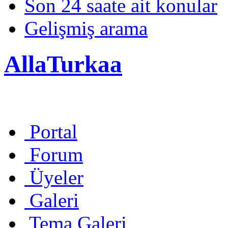
Son 24 saate ait konular
Gelişmiş arama
AllaTurkaa
Portal
Forum
Üyeler
Galeri
Tema Galeri