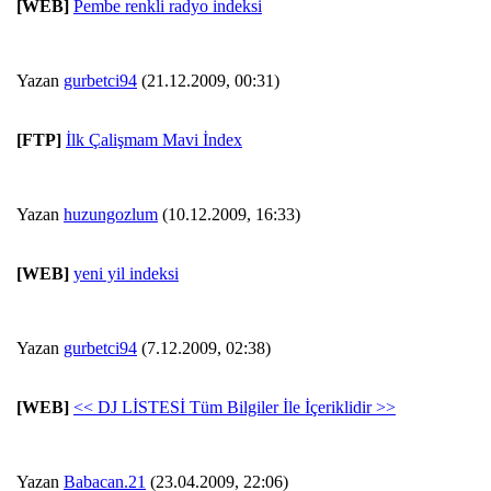
[WEB]
Pembe renkli radyo indeksi
Yazan
gurbetci94
(21.12.2009, 00:31)
[FTP]
İlk Çalişmam Mavi İndex
Yazan
huzungozlum
(10.12.2009, 16:33)
[WEB]
yeni yil indeksi
Yazan
gurbetci94
(7.12.2009, 02:38)
[WEB]
<< DJ LİSTESİ Tüm Bilgiler İle İçeriklidir >>
Yazan
Babacan.21
(23.04.2009, 22:06)