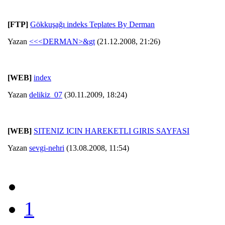
[FTP]
Gökkuşağı indeks Teplates By Derman
Yazan
<<<DERMAN>&gt
(21.12.2008, 21:26)
[WEB]
index
Yazan
delikiz_07
(30.11.2009, 18:24)
[WEB]
SITENIZ ICIN HAREKETLI GIRIS SAYFASI
Yazan
sevgi-nehri
(13.08.2008, 11:54)
1