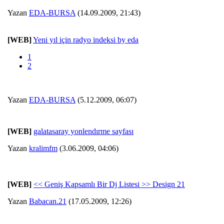
Yazan
EDA-BURSA
(14.09.2009, 21:43)
[WEB]
Yeni yıl için radyo indeksi by eda
1
2
Yazan
EDA-BURSA
(5.12.2009, 06:07)
[WEB]
galatasaray yonlendırme sayfası
Yazan
kralimfm
(3.06.2009, 04:06)
[WEB]
<< Geniş Kapsamlı Bir Dj Listesi >> Design 21
Yazan
Babacan.21
(17.05.2009, 12:26)