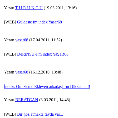
Yazan
T U R U N C U
(19.03.2011, 13:16)
[WEB]
Güldeste fm index Yasar68
Yazan
yasar68
(17.04.2011, 11:52)
[WEB]
DeRiNSu~Fm index YaŞaR68
Yazan
yasar68
(16.12.2010, 13:48)
İndeks Ön izleme Ekleyen arkadaşların Dikkatine !!
Yazan
BERATCAN
(3.03.2011, 14:48)
[WEB]
Bir goz atmakta fayda var...