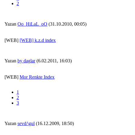
2
Yazan
Oo_HiLaL_oO
(31.10.2010, 00:05)
[WEB]
[WEB] k.z.d index
Yazan
by daglar
(6.02.2011, 16:03)
[WEB]
Mor Renkte Index
1
2
3
Yazan
sevd/\gul
(16.12.2009, 18:50)