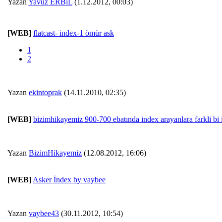
Yazan
Yavuz ERBiL
(1.12.2012, 00:03)
[WEB]
flatcast- index-1 ömür ask
1
2
Yazan
ekintoprak
(14.11.2010, 02:35)
[WEB]
bizimhikayemiz 900-700 ebatında index arayanlara farkli bi
Yazan
BizimHikayemiz
(12.08.2012, 16:06)
[WEB]
Asker İndex by vaybee
Yazan
vaybee43
(30.11.2012, 10:54)