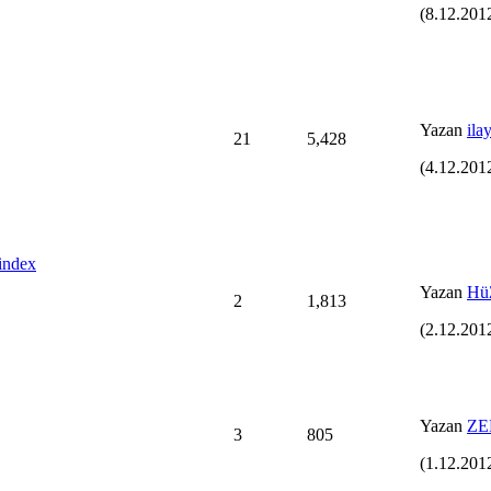
(8.12.2012
Yazan
ila
21
5,428
(4.12.201
 index
Yazan
Hü
2
1,813
(2.12.201
Yazan
ZE
3
805
(1.12.2012