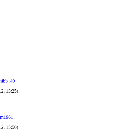
hibb_40
12, 13:25)
em1961
12, 15:50)