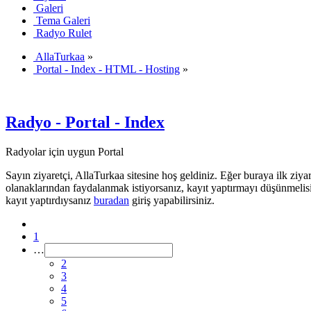
Galeri
Tema Galeri
Radyo Rulet
AllaTurkaa
»
Portal - Index - HTML - Hosting
»
Radyo - Portal - Index
Radyolar için uygun Portal
Sayın ziyaretçi, AllaTurkaa sitesine hoş geldiniz. Eğer buraya ilk ziyar
olanaklarından faydalanmak istiyorsanız, kayıt yaptırmayı düşünmelis
kayıt yaptırdıysanız
buradan
giriş yapabilirsiniz.
1
…
2
3
4
5