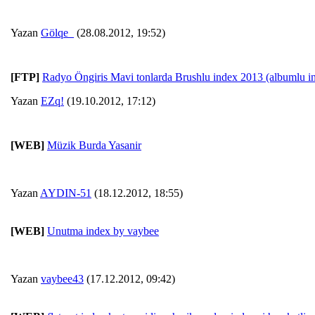
Yazan
Gölqe_
(28.08.2012, 19:52)
[FTP]
Radyo Öngiris Mavi tonlarda Brushlu index 2013 (albumlu i
Yazan
EZq!
(19.10.2012, 17:12)
[WEB]
Müzik Burda Yasanir
Yazan
AYDIN-51
(18.12.2012, 18:55)
[WEB]
Unutma index by vaybee
Yazan
vaybee43
(17.12.2012, 09:42)