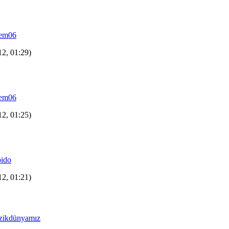
zem06
12, 01:29)
zem06
12, 01:25)
ido
12, 01:21)
zikdünyamız