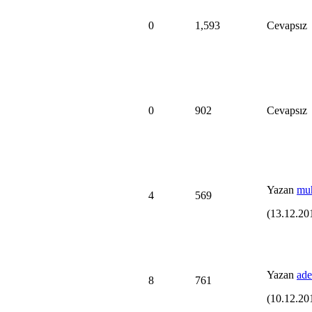
0
1,593
Cevapsız
0
902
Cevapsız
Yazan
mu
4
569
(13.12.20
Yazan
ad
8
761
(10.12.20