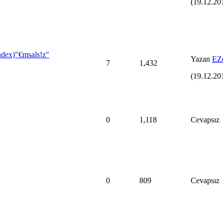
(19.12.20
ndex)"€msals!z"
Yazan
EZ
7
1,432
(19.12.20
0
1,118
Cevapsız
0
809
Cevapsız