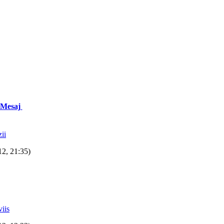
 Mesaj
ii
12, 21:35)
iis