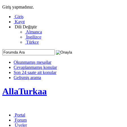
Giriş yapmadınız.
Giriş
Kayıt
Dili Değiştir
Almanca
İngilizce
Türkçe
Okunmamış mesajlar
Cevaplanmamış konular
Son 24 saate ait konular
Gelişmiş arama
AllaTurkaa
Portal
Forum
Üyeler