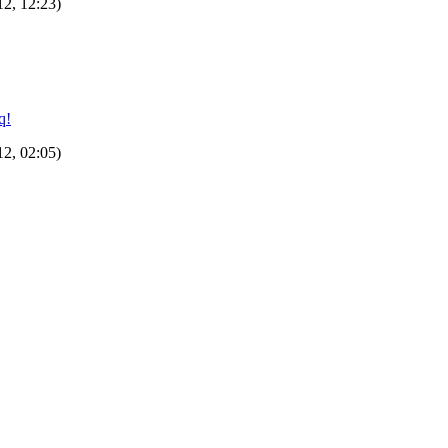
12, 12:23)
q!
12, 02:05)