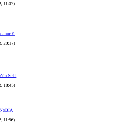
, 11:07)
ydanur01
2, 20:17)
Zün SeLi
2, 18:45)
NoBIA
, 11:56)