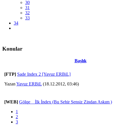
30
31
32
33
34
Konular
Başlık
[FTP]
Sade Index 2 [Yavuz ERBiL]
Yazan
Yavuz ERBiL
(18.12.2012, 03:46)
[WEB]
Gölqe__İlk İndex (Bu Sehir Sensiz Zindan Askım )
1
2
3