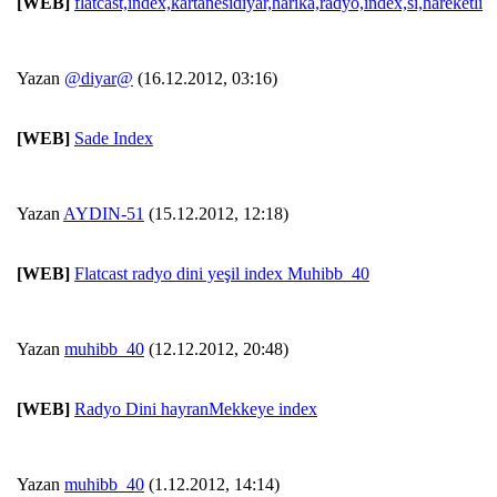
[WEB]
flatcast,index,kartanesidiyar,harika,radyo,index,si,hareketli
Yazan
@diyar@
(16.12.2012, 03:16)
[WEB]
Sade Index
Yazan
AYDIN-51
(15.12.2012, 12:18)
[WEB]
Flatcast radyo dini yeşil index Muhibb_40
Yazan
muhibb_40
(12.12.2012, 20:48)
[WEB]
Radyo Dini hayranMekkeye index
Yazan
muhibb_40
(1.12.2012, 14:14)