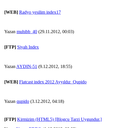
[WEB]
Radyo yesilim index17
Yazan
muhibb_40
(29.11.2012, 00:03)
[FTP]
Siyah Index
Yazan
AYDIN-51
(9.12.2012, 18:55)
[WEB]
Flatcast index 2012 Ayyıldız_Qupido
Yazan
qupido
(3.12.2012, 04:18)
[FTP]
Kirmizim (HTML5) [Blogcu Tarzi Uygundur.]