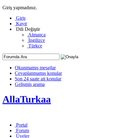
Giriş yapmadınız.
Giriş
Kayıt
Dili Değiştir
Almanca
İngilizce
Türkçe
Okunmamış mesajlar
Cevaplanmamış konular
Son 24 saate ait konular
Gelişmiş arama
AllaTurkaa
Portal
Forum
Üyeler