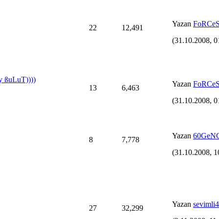
Yazan
FoRCe
22
12,491
(31.10.2008, 0
 ßuLuT))))
Yazan
FoRCe
13
6,463
(31.10.2008, 0
Yazan
60GeN
8
7,778
(31.10.2008, 1
Yazan
sevimli
27
32,299