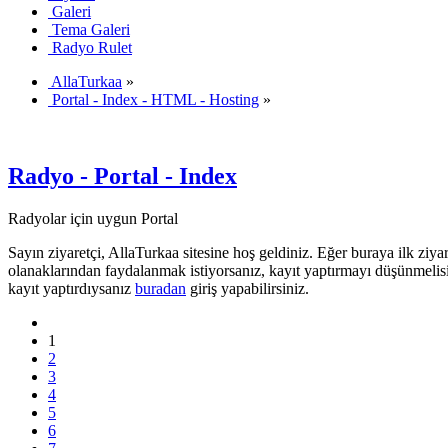
Galeri
Tema Galeri
Radyo Rulet
AllaTurkaa
»
Portal - Index - HTML - Hosting
»
Radyo - Portal - Index
Radyolar için uygun Portal
Sayın ziyaretçi, AllaTurkaa sitesine hoş geldiniz. Eğer buraya ilk ziyar
olanaklarından faydalanmak istiyorsanız, kayıt yaptırmayı düşünmelis
kayıt yaptırdıysanız
buradan
giriş yapabilirsiniz.
1
2
3
4
5
6