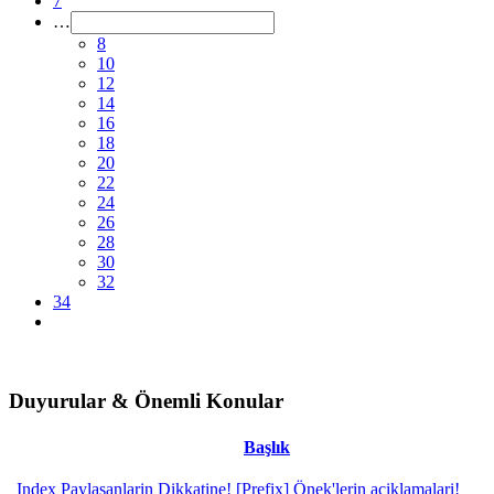
7
…
8
10
12
14
16
18
20
22
24
26
28
30
32
34
Duyurular & Önemli Konular
Başlık
Index Paylasanlarin Dikkatine! [Prefix] Önek'lerin aciklamalari!