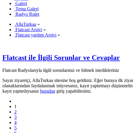
Galeri
Tema Galeri
Radyo Rulet
AllaTurkaa
»
Flatcast Arşivi
»
Flatcast yardım Arşivi
»
Flatcast ile İlgili Sorunlar ve Cevaplar
Flatcast Radyolarıyla ilgili sorunlarınız ve bilmek istedikleriniz
Sayın ziyaretçi, AllaTurkaa sitesine hoş geldiniz. Eğer buraya ilk ziyar
olanaklarından faydalanmak istiyorsanız, kayıt yaptırmayı düşünmelis
kayıt yaptırdıysanız
buradan
giriş yapabilirsiniz.
1
2
3
4
5