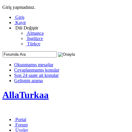
Giriş yapmadınız.
Giriş
Kayıt
Dili Değiştir
Almanca
İngilizce
Türkçe
Okunmamış mesajlar
Cevaplanmamış konular
Son 24 saate ait konular
Gelişmiş arama
AllaTurkaa
Portal
Forum
Üyeler