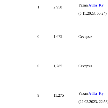
Yazan
Atilla_Ky
1
2,958
(5.11.2023, 00:24)
0
1,675
Cevapsız
0
1,785
Cevapsız
Yazan
Atilla_Ky
9
11,275
(22.02.2023, 22:58