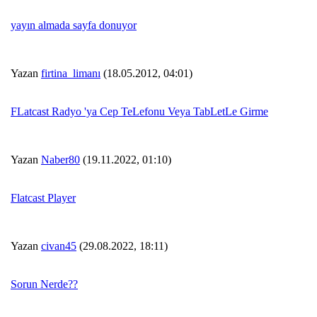
yayın almada sayfa donuyor
Yazan
firtina_limanı
(18.05.2012, 04:01)
FLatcast Radyo 'ya Cep TeLefonu Veya TabLetLe Girme
Yazan
Naber80
(19.11.2022, 01:10)
Flatcast Player
Yazan
civan45
(29.08.2022, 18:11)
Sorun Nerde??