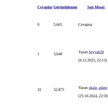
Cevaplar
Görüntülenme
Son Mesaj
0
5,665
Cevapsız
Yazan
Seyyah20
1
3,648
(9.12.2025, 22:13)
Yazan
ukala_adam
32
32,875
(25.10.2024, 22:50