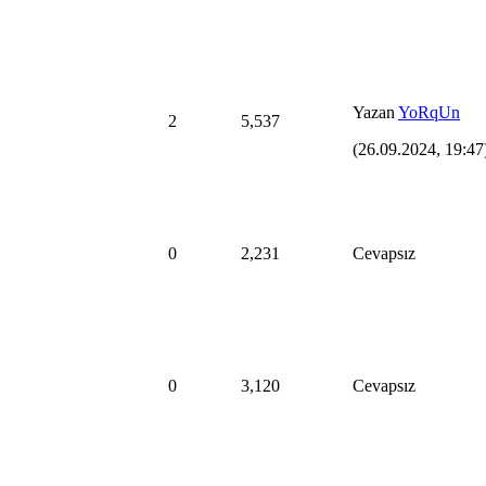
Yazan
YoRqUn
2
5,537
(26.09.2024, 19:47
0
2,231
Cevapsız
0
3,120
Cevapsız