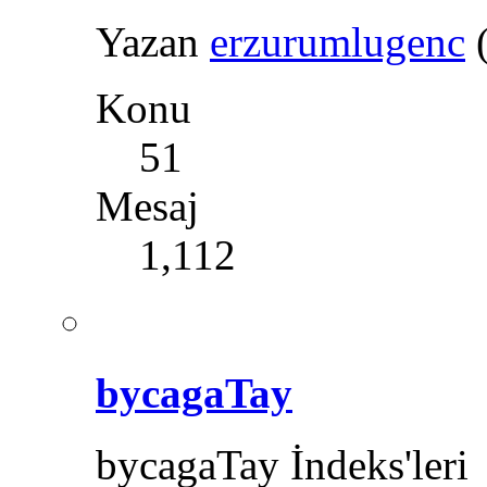
Yazan
erzurumlugenc
Konu
51
Mesaj
1,112
bycagaTay
bycagaTay İndeks'leri