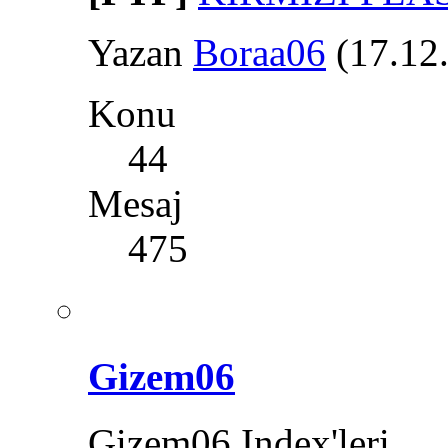
Yazan
Boraa06
(17.12
Konu
44
Mesaj
475
Gizem06
Gizem06 Index'leri