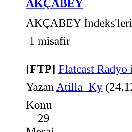
AKÇABEY
AKÇABEY İndeks'ler
1 misafir
[FTP]
Flatcast Rady
Yazan
Atilla_Ky
(24.1
Konu
29
Mesaj