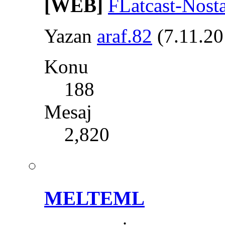
[WEB]
FLatcast-Nost
Yazan
araf.82
(7.11.20
Konu
188
Mesaj
2,820
MELTEML