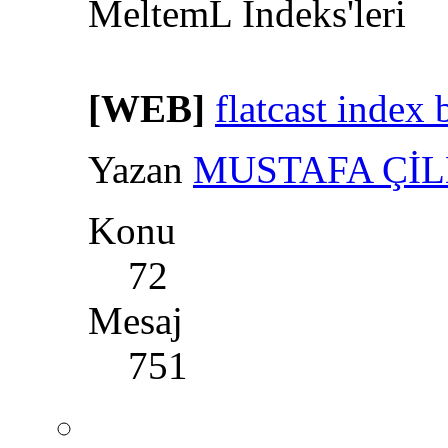
MeltemL İndeks'leri
[WEB]
flatcast inde
Yazan
MUSTAFA Çİ
Konu
72
Mesaj
751