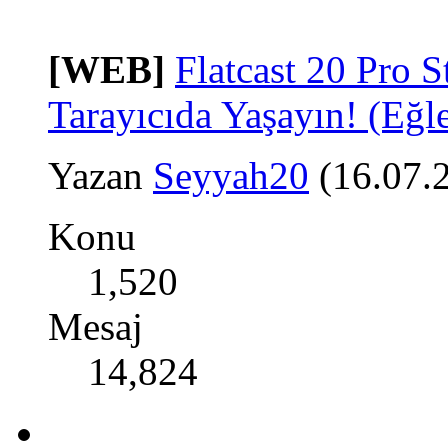
[WEB]
Flatcast 20 Pro S
Tarayıcıda Yaşayın! (Eğl
Yazan
Seyyah20
(16.07.
Konu
1,520
Mesaj
14,824