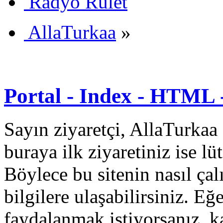
Radyo Rulet
AllaTurkaa
»
Portal - Index - HTML 
Sayın ziyaretçi, AllaTurkaa 
buraya ilk ziyaretiniz ise lü
Böylece bu sitenin nasıl çal
bilgilere ulaşabilirsiniz. E
faydalanmak istiyorsanız, k