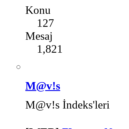
Konu
127
Mesaj
1,821
M@v!s
M@v!s İndeks'leri