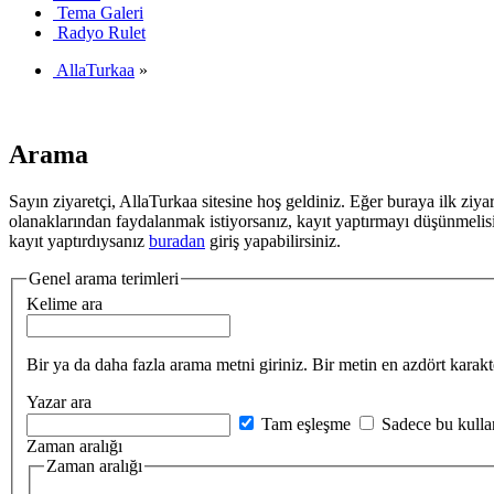
Tema Galeri
Radyo Rulet
AllaTurkaa
»
Arama
Sayın ziyaretçi, AllaTurkaa sitesine hoş geldiniz. Eğer buraya ilk ziyar
olanaklarından faydalanmak istiyorsanız, kayıt yaptırmayı düşünmelis
kayıt yaptırdıysanız
buradan
giriş yapabilirsiniz.
Genel arama terimleri
Kelime ara
Bir ya da daha fazla arama metni giriniz. Bir metin en azdört karakt
Yazar ara
Tam eşleşme
Sadece bu kullan
Zaman aralığı
Zaman aralığı