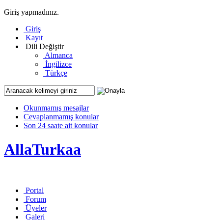
Giriş yapmadınız.
Giriş
Kayıt
Dili Değiştir
Almanca
İngilizce
Türkçe
Okunmamış mesajlar
Cevaplanmamış konular
Son 24 saate ait konular
AllaTurkaa
Portal
Forum
Üyeler
Galeri